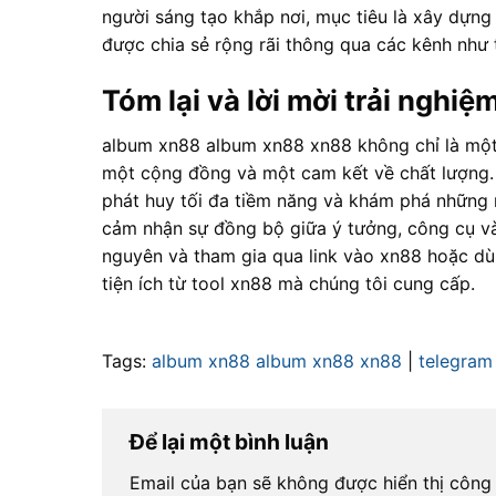
người sáng tạo khắp nơi, mục tiêu là xây dựng
được chia sẻ rộng rãi thông qua các kênh như
Tóm lại và lời mời trải nghiệ
album xn88 album xn88 xn88 không chỉ là một
một cộng đồng và một cam kết về chất lượng. 
phát huy tối đa tiềm năng và khám phá những 
cảm nhận sự đồng bộ giữa ý tưởng, công cụ và
nguyên và tham gia qua link vào xn88 hoặc d
tiện ích từ tool xn88 mà chúng tôi cung cấp.
Tags:
album xn88 album xn88 xn88
|
telegram
Để lại một bình luận
Email của bạn sẽ không được hiển thị công 