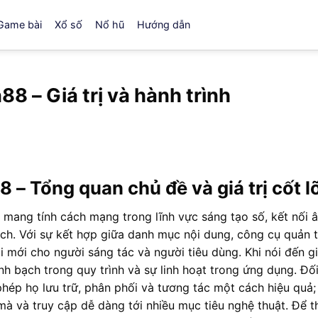
Game bài
Xổ số
Nổ hũ
Hướng dẫn
 – Giá trị và hành trình
– Tổng quan chủ đề và giá trị cốt lõ
mang tính cách mạng trong lĩnh vực sáng tạo số, kết nối 
h. Với sự kết hợp giữa danh mục nội dung, công cụ quản t
mới cho người sáng tác và người tiêu dùng. Khi nói đến giá
nh bạch trong quy trình và sự linh hoạt trong ứng dụng. Đối
phép họ lưu trữ, phân phối và tương tác một cách hiệu quả;
mà và truy cập dễ dàng tới nhiều mục tiêu nghệ thuật. Để t