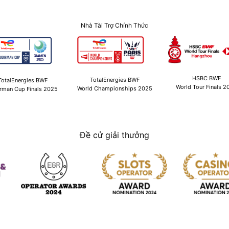
Nhà Tài Trợ Chính Thức
HSBC BWF
TotalEnergies BWF
TotalEnergies BWF
World Tour Finals 2
World Championships 2025
rman Cup Finals 2025
Đề cử giải thưởng