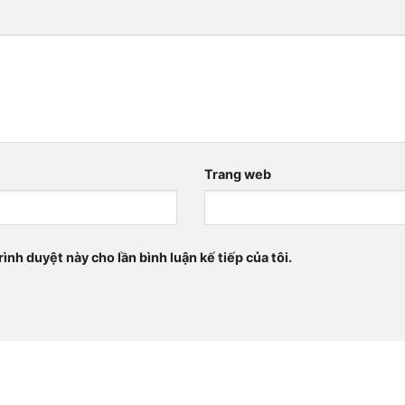
Trang web
rình duyệt này cho lần bình luận kế tiếp của tôi.