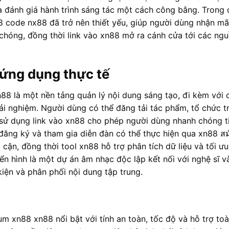
à đánh giá hành trình sáng tác một cách công bằng. Trong
88 code nx88 đã trở nên thiết yếu, giúp người dùng nhận mã
 chóng, đồng thời link vào xn88 mở ra cánh cửa tới các ngu
 ứng dụng thực tế
 là một nền tảng quản lý nội dung sáng tạo, đi kèm với 
ải nghiệm. Người dùng có thể đăng tải tác phẩm, tổ chức tr
 sử dụng link vào xn88 cho phép người dùng nhanh chóng t
đăng ký và tham gia diễn đàn có thể thực hiện qua xn88 สม
cận, đồng thời tool xn88 hỗ trợ phân tích dữ liệu và tối ư
ển hình là một dự án âm nhạc độc lập kết nối với nghệ sĩ v
iện và phân phối nội dung tập trung.
m xn88 xn88 nổi bật với tính an toàn, tốc độ và hỗ trợ toà