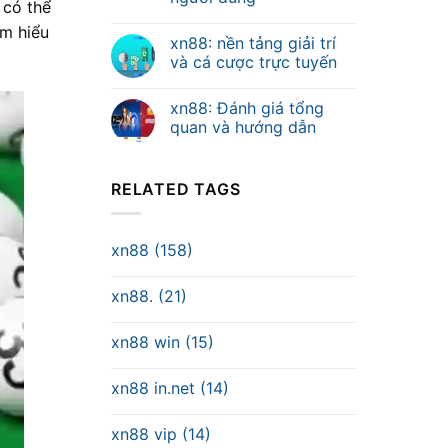
 có thể
ìm hiểu
xn88: nền tảng giải trí
và cá cược trực tuyến
xn88: Đánh giá tổng
quan và hướng dẫn
RELATED TAGS
xn88 (158)
xn88. (21)
xn88 win (15)
xn88 in.net (14)
xn88 vip (14)