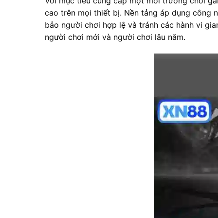
Với mục tiêu cung cấp một môi trường chơi ga
cao trên mọi thiết bị. Nền tảng áp dụng công 
bảo người chơi hợp lệ và tránh các hành vi gian
người chơi mới và người chơi lâu năm.