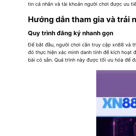
tin cá nhân và tài khoản người chơi được ưu ti
Hướng dẫn tham gia và trải 
Quy trình đăng ký nhanh gọn
Để bắt đầu, người chơi cần truy cập xn88 và th
đó thực hiện xác minh danh tính để kích hoạt đ
bài có sẵn. Quá trình này được tối ưu hóa để đ