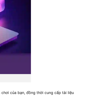
 chơi của bạn, đồng thời cung cấp tài liệu