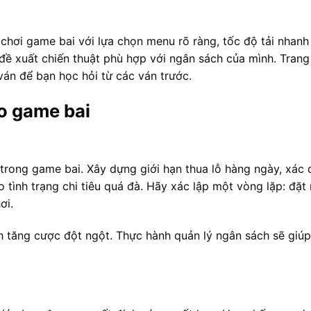
 chơi game bai với lựa chọn menu rõ ràng, tốc độ tải nhanh
 đề xuất chiến thuật phù hợp với ngân sách của mình. Trang
ván để bạn học hỏi từ các ván trước.
ho game bai
i trong game bai. Xây dựng giới hạn thua lỗ hàng ngày, xác
o tình trạng chi tiêu quá đà. Hãy xác lập một vòng lặp: đặt 
ơi.
h tăng cược đột ngột. Thực hành quản lý ngân sách sẽ giúp