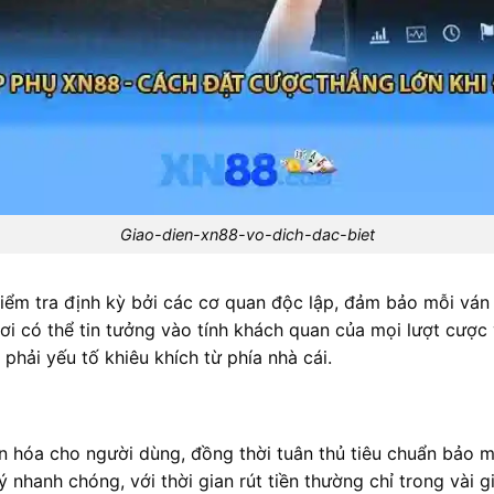
Giao-dien-xn88-vo-dich-dac-biet
ểm tra định kỳ bởi các cơ quan độc lập, đảm bảo mỗi ván 
hơi có thể tin tưởng vào tính khách quan của mọi lượt cược
phải yếu tố khiêu khích từ phía nhà cái.
iản hóa cho người dùng, đồng thời tuân thủ tiêu chuẩn bảo 
 nhanh chóng, với thời gian rút tiền thường chỉ trong vài 