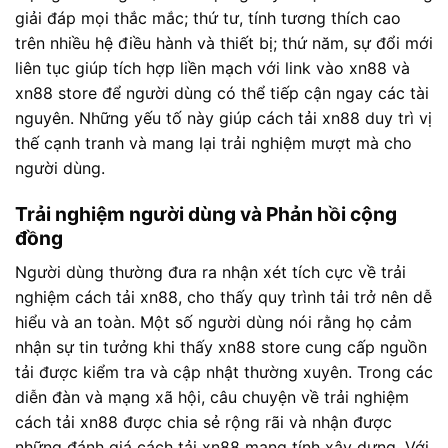
giải đáp mọi thắc mắc; thứ tư, tính tương thích cao
trên nhiều hệ điều hành và thiết bị; thứ năm, sự đổi mới
liên tục giúp tích hợp liền mạch với link vào xn88 và
xn88 store để người dùng có thể tiếp cận ngay các tài
nguyên. Những yếu tố này giúp cách tải xn88 duy trì vị
thế cạnh tranh và mang lại trải nghiệm mượt mà cho
người dùng.
Trải nghiệm người dùng và Phản hồi cộng
đồng
Người dùng thường đưa ra nhận xét tích cực về trải
nghiệm cách tải xn88, cho thấy quy trình tải trở nên dễ
hiểu và an toàn. Một số người dùng nói rằng họ cảm
nhận sự tin tưởng khi thấy xn88 store cung cấp nguồn
tải được kiểm tra và cập nhật thường xuyên. Trong các
diễn đàn và mạng xã hội, câu chuyện về trải nghiệm
cách tải xn88 được chia sẻ rộng rãi và nhận được
những đánh giá cách tải xn88 mang tính xây dựng. Với