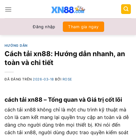
Chuyển
đến
nội
dung
Đăng nhập
Tham gia ngay
HƯỚNG DẪN
Cách tải xn88: Hướng dẫn nhanh, an
toàn và chi tiết
ĐÃ ĐĂNG TRÊN
2026-03-18
BỞI
ROSE
cách tải xn88 – Tổng quan và Giá trị cốt lõi
cách tải xn88 không chỉ là một chu trình kỹ thuật mà
còn là cam kết mang lại quyền truy cập an toàn và dễ
dàng cho người dùng trên mọi thiết bị. Khi nói đến
cách tải xn88, người dùng được trao quyền kiểm soát