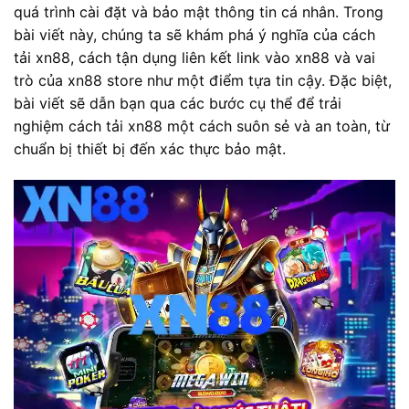
quá trình cài đặt và bảo mật thông tin cá nhân. Trong
bài viết này, chúng ta sẽ khám phá ý nghĩa của cách
tải xn88, cách tận dụng liên kết link vào xn88 và vai
trò của xn88 store như một điểm tựa tin cậy. Đặc biệt,
bài viết sẽ dẫn bạn qua các bước cụ thể để trải
nghiệm cách tải xn88 một cách suôn sẻ và an toàn, từ
chuẩn bị thiết bị đến xác thực bảo mật.