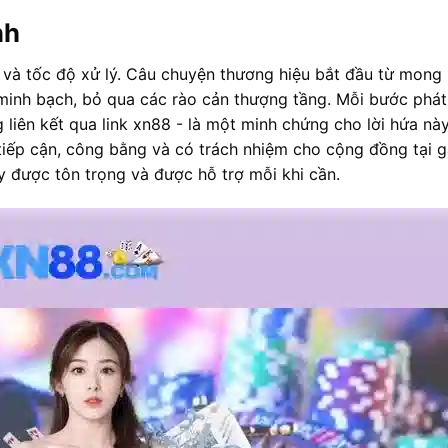
nh
y và tốc độ xử lý. Câu chuyện thương hiệu bắt đầu từ mon
 minh bạch, bỏ qua các rào cản thượng tầng. Mỗi bước phát 
 liên kết qua link xn88 - là một minh chứng cho lời hứa này
 tiếp cận, công bằng và có trách nhiệm cho cộng đồng tại 
 được tôn trọng và được hỗ trợ mỗi khi cần.