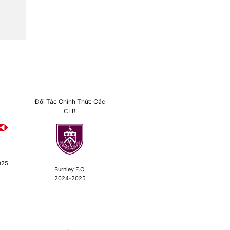
Đối Tác Chính Thức Các
CLB
025
Burnley F.C.
2024-2025