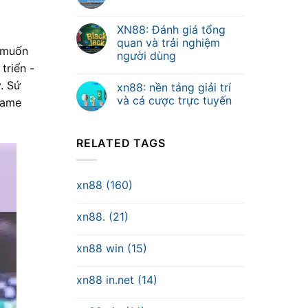
XN88: Đánh giá tổng
quan và trải nghiệm
g muốn
người dùng
triển -
. Sứ
xn88: nền tảng giải trí
và cá cược trực tuyến
game
RELATED TAGS
xn88 (160)
xn88. (21)
xn88 win (15)
xn88 in.net (14)