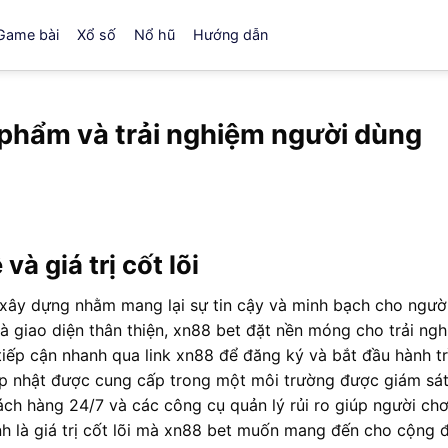
Game bài
Xổ số
Nổ hũ
Hướng dẫn
 phẩm và trải nghiệm người dùng
à giá trị cốt lõi
 xây dựng nhằm mang lại sự tin cậy và minh bạch cho người
à giao diện thân thiện, xn88 bet đặt nền móng cho trải ng
iếp cận nhanh qua link xn88 để đăng ký và bắt đầu hành trì
ập nhật được cung cấp trong một môi trường được giám sát
ách hàng 24/7 và các công cụ quản lý rủi ro giúp người chơ
ính là giá trị cốt lõi mà xn88 bet muốn mang đến cho cộng 