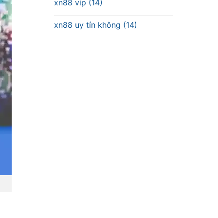
xn88 vip (14)
xn88 uy tín không (14)