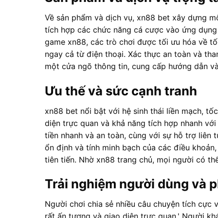
Về sản phẩm và dịch vụ, xn88 bet xây dựng một
tích hợp các chức năng cá cược vào ứng dụng c
game xn88, các trò chơi được tối ưu hóa về tố
ngay cả từ điện thoại. Xác thực an toàn và th
một cửa ngõ thông tin, cung cấp hướng dẫn và
Ưu thế và sức cạnh tranh
xn88 bet nổi bật với hệ sinh thái liền mạch, tố
diện trực quan và khả năng tích hợp nhanh với
tiền nhanh và an toàn, cùng với sự hỗ trợ liên
ổn định và tính minh bạch của các điều khoản, 
tiên tiến. Nhờ xn88 trang chủ, mọi người có t
Trải nghiệm người dùng và 
Người chơi chia sẻ nhiều câu chuyện tích cực 
rất ấn tượng và giao diện trực quan.' Người k