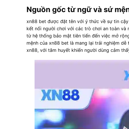
Nguồn gốc từ ngữ và sứ mệ
xn88 bet được đặt tên với ý thức về sự tin cậ
kết nối người chơi với các trò chơi an toàn và
từ hệ thống bảo mật tiên tiến đến việc mở rộng
mệnh của xn88 bet là mang lại trải nghiệm dễ
xn88, với tâm huyết khiến người dùng cảm thấy