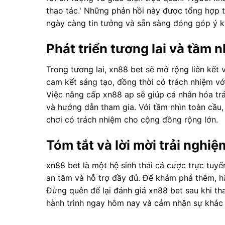
thao tác.' Những phản hồi này được tổng hợp t
ngày càng tin tưởng và sẵn sàng đóng góp ý ki
Phát triển tương lai và tầm n
Trong tương lai, xn88 bet sẽ mở rộng liên kết 
cam kết sáng tạo, đồng thời có trách nhiệm vớ
Việc nâng cấp xn88 ap sẽ giúp cá nhân hóa trải
và hướng dẫn tham gia. Với tầm nhìn toàn cầu
chơi có trách nhiệm cho cộng đồng rộng lớn.
Tóm tắt và lời mời trải nghiệ
xn88 bet là một hệ sinh thái cá cược trực tuyế
an tâm và hỗ trợ đầy đủ. Để khám phá thêm, hã
Đừng quên để lại đánh giá xn88 bet sau khi t
hành trình ngay hôm nay và cảm nhận sự khác 