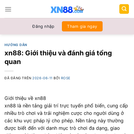
Chuyển
đến
nội
dung
Đăng nhập
Tham gia ngay
HƯỚNG DẪN
xn88: Giới thiệu và đánh giá tổng
quan
ĐÃ ĐĂNG TRÊN
2026-06-11
BỞI
ROSE
Giới thiệu về xn88
xn88 là nền tảng giải trí trực tuyến phổ biến, cung cấp
nhiều trò chơi và trải nghiệm cược cho người dùng ở
các khu vực pháp lý cho phép. Nền tảng này thường
được biết đến với danh mục trò chơi đa dạng, giao