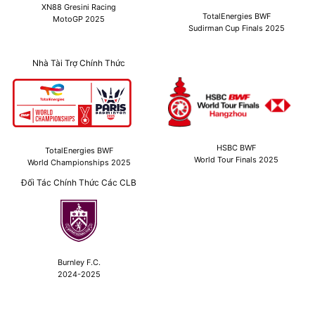
XN88 Gresini Racing
TotalEnergies BWF
MotoGP 2025
Sudirman Cup Finals 2025
Nhà Tài Trợ Chính Thức
HSBC BWF
TotalEnergies BWF
World Tour Finals 2025
World Championships 2025
Đối Tác Chính Thức Các CLB
Burnley F.C.
2024-2025