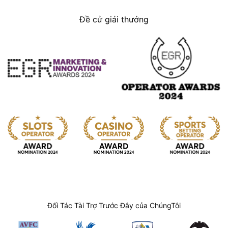
Đề cử giải thưởng
Đối Tác Tài Trợ Trước Đây của ChúngTôi