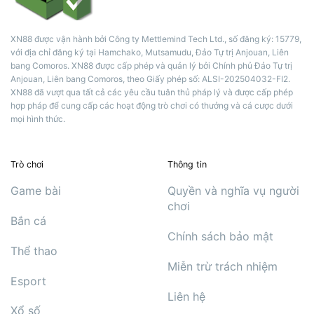
XN88 được vận hành bởi Công ty Mettlemind Tech Ltd., số đăng ký: 15779,
với địa chỉ đăng ký tại Hamchako, Mutsamudu, Đảo Tự trị Anjouan, Liên
bang Comoros. XN88 được cấp phép và quản lý bởi Chính phủ Đảo Tự trị
Anjouan, Liên bang Comoros, theo Giấy phép số: ALSI-202504032-FI2.
XN88 đã vượt qua tất cả các yêu cầu tuân thủ pháp lý và được cấp phép
hợp pháp để cung cấp các hoạt động trò chơi có thưởng và cá cược dưới
mọi hình thức.
Trò chơi
Thông tin
Game bài
Quyền và nghĩa vụ người
chơi
Bắn cá
Chính sách bảo mật
Thể thao
Miễn trừ trách nhiệm
Esport
Liên hệ
Xổ số