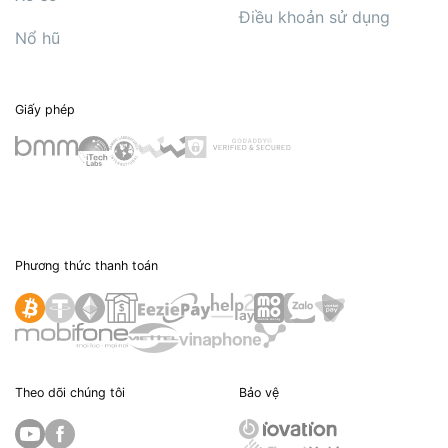
Điều khoản sử dụng
Nổ hũ
Giấy phép
Phương thức thanh toán
Theo dõi chúng tôi
Bảo vệ