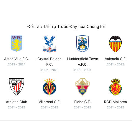
Đối Tác Tài Trợ Trước Đây của ChúngTôi
Aston Villa F.C.
Crystal Palace
Huddersfield Town
Valencia C.F.
F.C.
A.F.C.
2023 - 2024
2021 - 2022
2022 - 2023
2021 - 2023
Athletic Club
Villarreal C.F.
Elche C.F.
RCD Mallorca
2021 - 2022
2021 - 2022
2021 - 2022
2021 - 2022