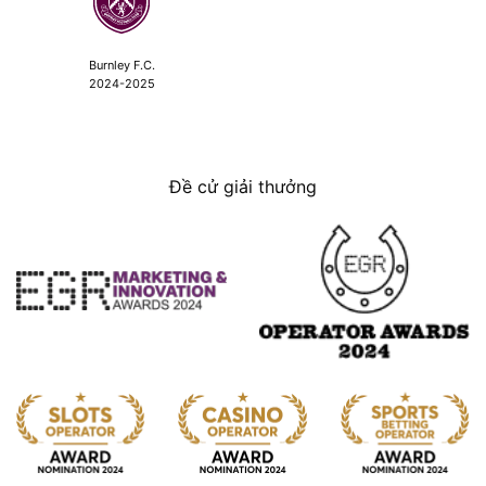
Burnley F.C.
2024-2025
Đề cử giải thưởng