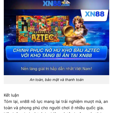
An toàn, bảo mật và thanh toán
Kết luận
Tóm lại, xn88 nỗ lực mang lại trải nghiệm mượt mà, an
toàn và phong phú cho người chơi ở nhiều quốc gia.