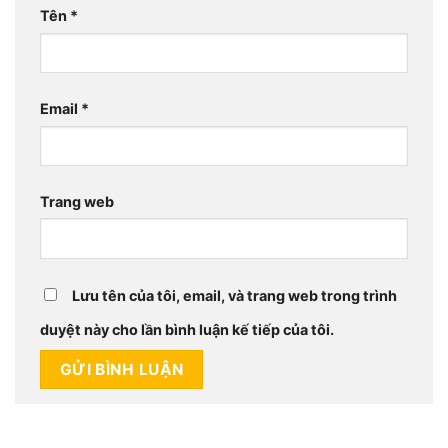
Tên
*
Email
*
Trang web
Lưu tên của tôi, email, và trang web trong trình
duyệt này cho lần bình luận kế tiếp của tôi.