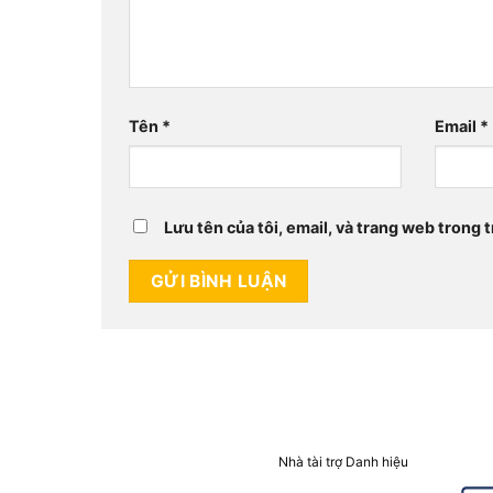
Tên
*
Email
*
Lưu tên của tôi, email, và trang web trong t
Nhà tài trợ Danh hiệu