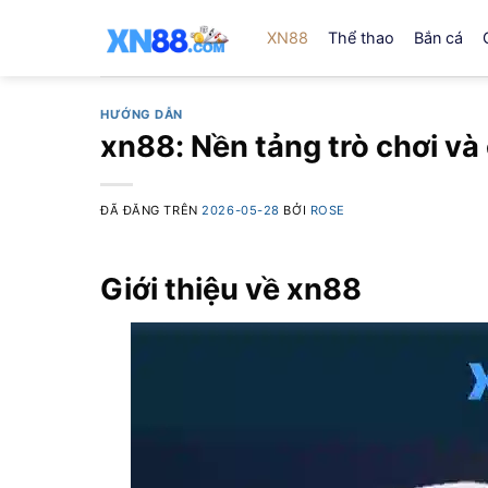
Chuyển
XN88
Thể thao
Bắn cá
đến
nội
dung
HƯỚNG DẪN
xn88: Nền tảng trò chơi và
ĐÃ ĐĂNG TRÊN
2026-05-28
BỞI
ROSE
Giới thiệu về xn88