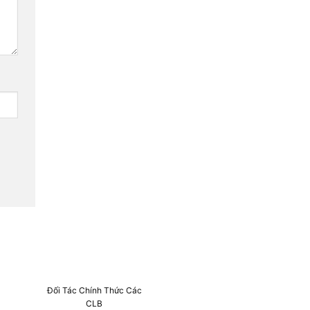
Đối Tác Chính Thức Các
CLB