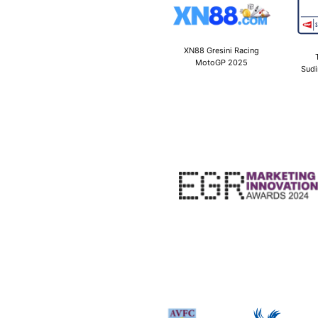
XN88 Gresini Racing
MotoGP 2025
Sudi