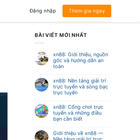
Đăng nhập
Tham gia ngay
BÀI VIẾT MỚI NHẤT
xn88: Giới thiệu, nguồn
gốc và hướng dẫn an
toàn
xn88: Nền tảng giải trí
trực tuyến và sòng bạc
trực tuyến
xn88: Cổng chơi trực
tuyến và những điều
bạn cần biết
Giới thiệu về xn88 —
Nền tảng giải trí trực