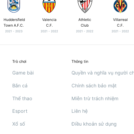
Huddersfield
Valencia
Athletic
Villarreal
Town A.F.C.
C.F.
Club
C.F.
2021 - 2023
2021 - 2022
2021 - 2022
2021 - 2022
Trò chơi
Thông tin
Game bài
Quyền và nghĩa vụ người ch
Bắn cá
Chính sách bảo mật
Thể thao
Miễn trừ trách nhiệm
Esport
Liên hệ
Xổ số
Điều khoản sử dụng