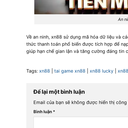
An ni
Về an ninh, xn88 sử dụng mã hóa dữ liệu và c
thức thanh toán phổ biến được tích hợp để nạp t
giúp hạn chế gian lận và tăng cường đáng tin
Tags:
xn88
|
tai game xn88
|
xn88 lucky
|
xn88
Để lại một bình luận
Email của bạn sẽ không được hiển thị công 
Bình luận
*