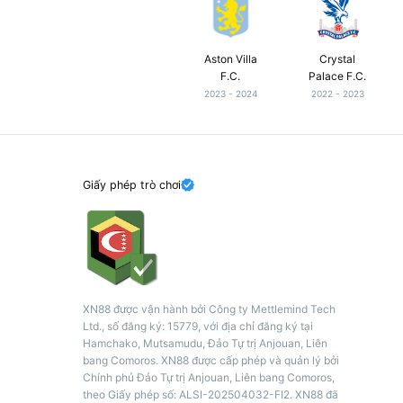
Aston Villa
Crystal
F.C.
Palace F.C.
2023 - 2024
2022 - 2023
Giấy phép trò chơi
XN88 được vận hành bởi Công ty Mettlemind Tech
Ltd., số đăng ký: 15779, với địa chỉ đăng ký tại
Hamchako, Mutsamudu, Đảo Tự trị Anjouan, Liên
bang Comoros. XN88 được cấp phép và quản lý bởi
Chính phủ Đảo Tự trị Anjouan, Liên bang Comoros,
theo Giấy phép số: ALSI-202504032-FI2. XN88 đã