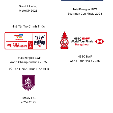
Gresini Racing
TotalEnergies BWF
MotoGP 2025
Sudirman Cup Finals 2025
Nhà Tài Trợ Chính Thức
HSBC BWF
TotalEnergies BWF
World Tour Finals 2025
World Championships 2025
Đối Tác Chính Thức Các CLB
Burnley F.C.
2024-2025